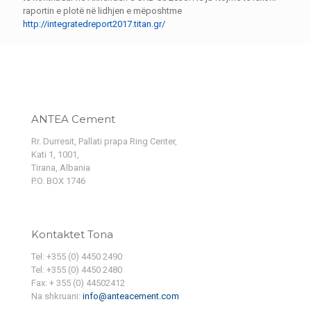
raportin e plotë në lidhjen e mëposhtme
http://integratedreport2017.titan.gr/
ANTEA Cement
Rr. Durresit, Pallati prapa Ring Center,
Kati 1, 1001,
Tirana, Albania
P.O. BOX 1746
Kontaktet Tona
Tel: +355 (0) 4450 2490
Tel: +355 (0) 4450 2480
Fax: + 355 (0) 44502412
Na shkruani:
info@anteacement.com