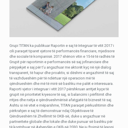
Grupi TITAN ka publikuar Raportin e saj të Integruar të vitit 2017 i
cili paraqet tiparet vjetore të performancës financiare, mjedisore
dhe sociale të kompanisë.
2017 shënon vitin e 15-të të radhës të
Grupit për raportimin e performancës së saj jofinanciare dhe
përpjekjet e saj për t’u angazhuar me aktorët kyç në një dialog
transparent, të hapur dhe proaktiv, si dëshmi e angazhimit të saj
të vazhdueshëm për të ndërtuar një operacion më të
qëndrueshëm dhe më të mirë së bashku me palët e interesuara.
Raporti vjetor i integruar i vitit 2017 përshkruan arritjet kyçe të
grupit në prioritetet kryesore të saj, si balancimi i përfitimit dhe
rritjes dhe nxitja e qëndrueshmërisë afatgjatë të biznesit të saj.
Ashtu si në vitet e mëparshme, TITAN paraqet përkushtimin dhe
përkrahjen e saj të demonstruar ndaj Objektivave të
Qëndrueshëm të Zhvillimit të OKB-së, duke u angazhuar në
partneritete globale dhe lokale dhe duke punuar së bashku për
të kontribuar në Axhendën e OKB-së 2030. Ne ju ftojmë të lexoni