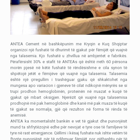
ANTEA Cement në bashkëpunim me Kryqin e Kuq Shqiptar
organizoi një fushatë të dhurimit të gjakut për fëmijët që vuajnë
nga talasemia. Kjo fushatë u zhvillua në ambjentet e fabrikës.
Përafërsisht 30% e stafit të ANTEAs që është rreth 60 përsona
morën pjesë në këtë fushatë të rëndësishme e cila synon të
shpëtojë jetët e fëmijëve që vuajnë nga talasemia.
Talasemia
është një çrregullim i trashëguar gjaku që shkaktohet nga
mungesa apo variacion i gjeneve të cilat ndikojnë mënyrës se si
trupi prodhon hemoglobinën, proteinën në rruazat e kuqë të
gjakut që mbart oksigjen. Njerëzit që vuajnë nga talasemisa
prodhojnë më pak hemoglobinë dhe kanë më pak rruaza të kuqë
të gjakut se normalja, gjë që rezulton në forma të rënda të
anemisë.
ANTEA ka momentalisht bankën e vet të gjakut dhe punonjësit
mund ta shfrytëzojnë edhe për nevojat e tyre ose të familjeve të
tyre në rast emergjence. Qëllimi i kësaj fushate nuk ishte vetëm të
ftonte punonjësit për të ndihmuar fëmijët por gjithashtu për të