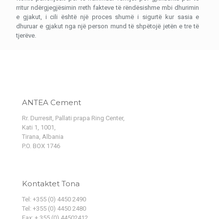
rritur ndërgjegjësimin rreth fakteve të rëndësishme mbi dhurimin
e gjakut, i cili është një proces shumë i sigurtë kur sasia e
dhuruar e gjakut nga një person mund të shpëtojë jetën e tre të
tjerëve.
ANTEA Cement
Rr. Durresit, Pallati prapa Ring Center,
Kati 1, 1001,
Tirana, Albania
P.O. BOX 1746
Kontaktet Tona
Tel: +355 (0) 4450 2490
Tel: +355 (0) 4450 2480
Fax: + 355 (0) 44502412