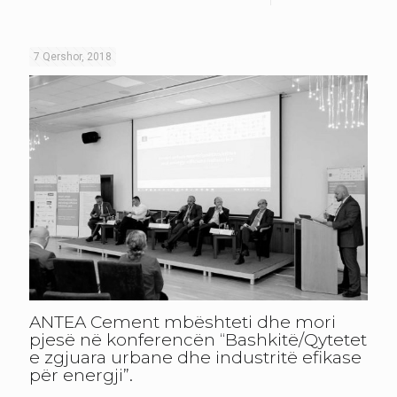
7 Qershor, 2018
ANTEA Cement mbështeti dhe mori
pjesë në konferencën “Bashkitë/Qytetet
e zgjuara urbane dhe industritë efikase
për energji”.