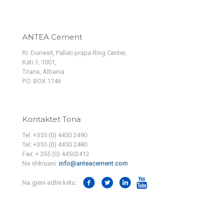
ANTEA Cement
Rr. Durresit, Pallati prapa Ring Center,
Kati 1, 1001,
Tirana, Albania
P.O. BOX 1746
Kontaktet Tona
Tel: +355 (0) 4450 2490
Tel: +355 (0) 4450 2480
Fax: + 355 (0) 44502412
Na shkruani:
info@anteacement.com
Na gjeni edhe këtu: