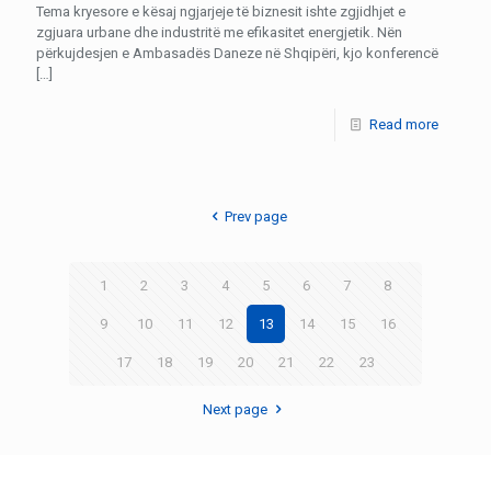
Tema kryesore e kësaj ngjarjeje të biznesit ishte zgjidhjet e
zgjuara urbane dhe industritë me efikasitet energjetik. Nën
përkujdesjen e Ambasadës Daneze në Shqipëri, kjo konferencë
[…]
Read more
Prev page
1
2
3
4
5
6
7
8
9
10
11
12
13
14
15
16
17
18
19
20
21
22
23
Next page